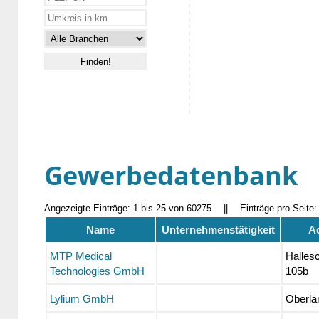
Gewerbedatenbank
Angezeigte Einträge: 1 bis 25 von 60275
||
Einträge pro Seite
Name
Unternehmenstätigkeit
A
MTP Medical
Hallesc
Technologies GmbH
105b
Lylium GmbH
Oberlän