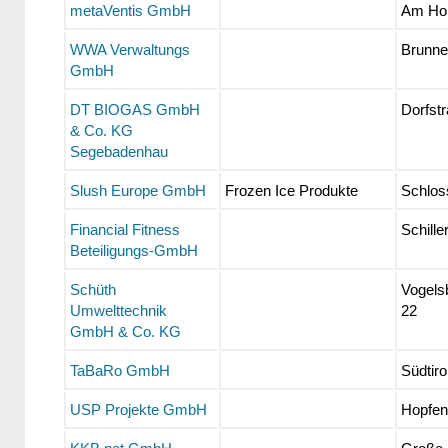
metaVentis GmbH
Am Ho
WWA Verwaltungs
Brunne
GmbH
DT BIOGAS GmbH
Dorfst
& Co. KG
Segebadenhau
Slush Europe GmbH
Frozen Ice Produkte
Schlos
Financial Fitness
Schille
Beteiligungs-GmbH
Schüth
Vogels
Umwelttechnik
22
GmbH & Co. KG
TaBaRo GmbH
Südtiro
USP Projekte GmbH
Hopfens