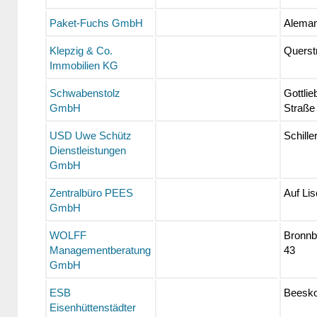
Paket-Fuchs GmbH
Alema
Klepzig & Co.
Querstr
Immobilien KG
Schwabenstolz
Gottlie
GmbH
Straße
USD Uwe Schütz
Schiller
Dienstleistungen
GmbH
Zentralbüro PEES
Auf Lis
GmbH
WOLFF
Bronnb
Managementberatung
43
GmbH
ESB
Beesko
Eisenhüttenstädter