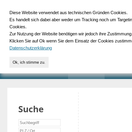
Diese Website verwendet aus technischen Gründen Cookies.
Es handelt sich dabei aber weder um Tracking noch um Targeti
Gewerbedatenbank.o
Cookies.
Zur Nutzung der Website benötigen wir jedoch ihre Zustimmung
für Handwerk, Dienstleist
Klicken Sie auf Ok wenn Sie dem Einsatz der Cookies zustimm
Datenschutzerklärung
Ok, ich stimme zu.
START
SUCHE
VERZEICHNIS
AKTUELLE
Suche