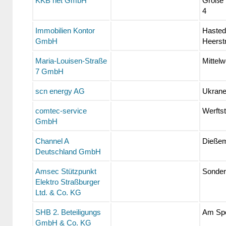
KKB net GmbH
Große 
4
Immobilien Kontor
Hasted
GmbH
Heerst
Maria-Louisen-Straße
Mittel
7 GmbH
scn energy AG
Ukrane
comtec-service
Werftst
GmbH
Channel A
Dießem
Deutschland GmbH
Amsec Stützpunkt
Sonder
Elektro Straßburger
Ltd. & Co. KG
SHB 2. Beteiligungs
Am Spo
GmbH & Co. KG