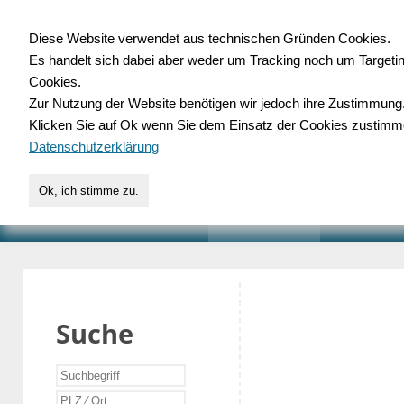
Diese Website verwendet aus technischen Gründen Cookies.
Es handelt sich dabei aber weder um Tracking noch um Targeti
Gewerbedatenbank.o
Cookies.
Zur Nutzung der Website benötigen wir jedoch ihre Zustimmung
für Handwerk, Dienstleist
Klicken Sie auf Ok wenn Sie dem Einsatz der Cookies zustimm
Datenschutzerklärung
Ok, ich stimme zu.
START
SUCHE
VERZEICHNIS
AKTUELLE
Suche