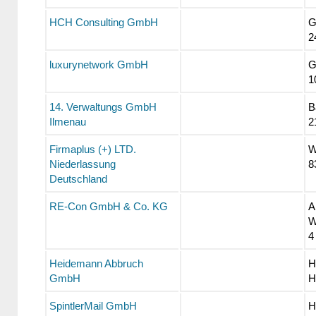
HCH Consulting GmbH
G
2
luxurynetwork GmbH
G
1
14. Verwaltungs GmbH
B
Ilmenau
2
Firmaplus (+) LTD.
W
Niederlassung
8
Deutschland
RE-Con GmbH & Co. KG
W
4
Heidemann Abbruch
H
GmbH
H
SpintlerMail GmbH
H