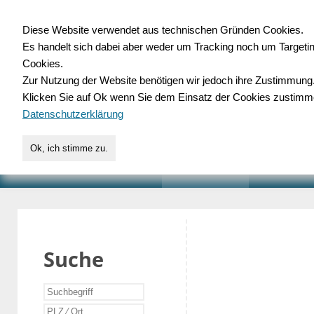
Diese Website verwendet aus technischen Gründen Cookies.
Es handelt sich dabei aber weder um Tracking noch um Targeti
Gewerbedatenbank.o
Cookies.
Zur Nutzung der Website benötigen wir jedoch ihre Zustimmung
für Handwerk, Dienstleist
Klicken Sie auf Ok wenn Sie dem Einsatz der Cookies zustimm
Datenschutzerklärung
Ok, ich stimme zu.
START
SUCHE
VERZEICHNIS
AKTUELLE
Suche