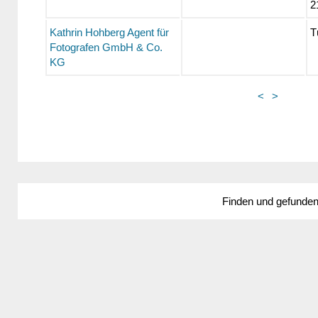
2
Kathrin Hohberg Agent für
T
Fotografen GmbH & Co.
KG
<
>
Finden und gefunde