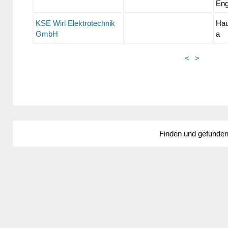
Eng
KSE Wirl Elektrotechnik
Hau
GmbH
a
<
>
Finden und gefunde