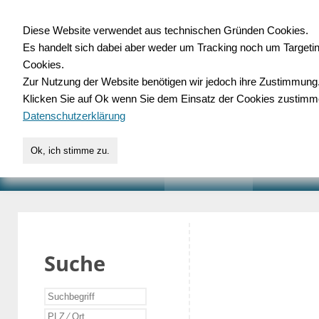
Diese Website verwendet aus technischen Gründen Cookies.
Es handelt sich dabei aber weder um Tracking noch um Targeti
Gewerbedatenbank.o
Cookies.
Zur Nutzung der Website benötigen wir jedoch ihre Zustimmung
für Handwerk, Dienstleist
Klicken Sie auf Ok wenn Sie dem Einsatz der Cookies zustimm
Datenschutzerklärung
Ok, ich stimme zu.
START
SUCHE
VERZEICHNIS
AKTUELLE
Suche