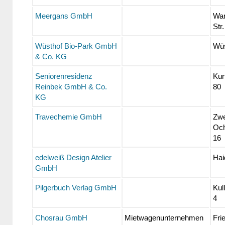
Meergans GmbH
War
Str.
Wüsthof Bio-Park GmbH
Wüs
& Co. KG
Seniorenresidenz
Kur
Reinbek GmbH & Co.
80
KG
Travechemie GmbH
Zwe
Och
16
edelweiß Design Atelier
Hai
GmbH
Pilgerbuch Verlag GmbH
Kul
4
Chosrau GmbH
Mietwagenunternehmen
Fri