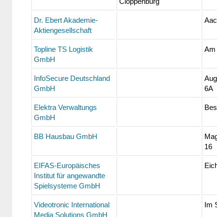
Cloppenburg
Dr. Ebert Akademie-
Aac
Aktiengesellschaft
Topline TS Logistik
Am 
GmbH
InfoSecure Deutschland
Aug
GmbH
6A
Elektra Verwaltungs
Bese
GmbH
BB Hausbau GmbH
Mag
16
EIFAS-Europäisches
Eic
Institut für angewandte
Spielsysteme GmbH
Videotronic International
Im 
Media Solutions GmbH