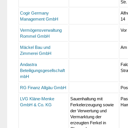
Str.
Cogir Germany
Alf
Management GmbH
14
Vermögensverwaltung
Vor
Rommel GmbH
Mäckel Bau und
Am 
Zimmerei GmbH
Andastra
Fal
Beteiligungsgesellschaft
Str
mbH
RG Finanz Allgäu GmbH
Post
LVG Kläne-Menke
Sauenhaltung mit
Pas
GmbH & Co. KG
Ferkelerzeugung sowie
Ham
der Verwertung und
Vermarktung der
erzeugten Ferkel in