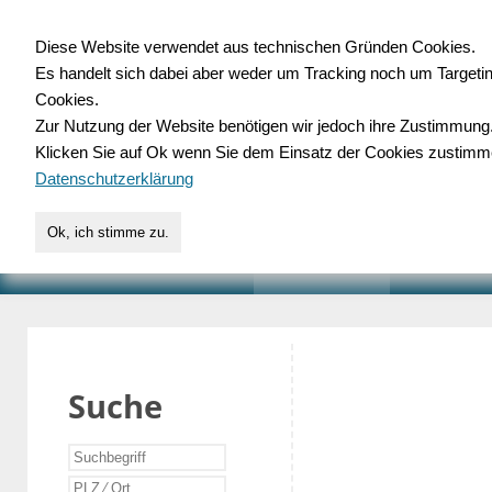
Diese Website verwendet aus technischen Gründen Cookies.
Es handelt sich dabei aber weder um Tracking noch um Targeti
Gewerbedatenbank.o
Cookies.
Zur Nutzung der Website benötigen wir jedoch ihre Zustimmung
für Handwerk, Dienstleist
Klicken Sie auf Ok wenn Sie dem Einsatz der Cookies zustimm
Datenschutzerklärung
Ok, ich stimme zu.
START
SUCHE
VERZEICHNIS
AKTUELLE
Suche