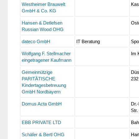
Westheimer Brauwelt
Kass
GmbH & Co. KG
Hansen & Detlefsen
Ost
Russian Wood OHG
dateco GmbH
IT Beratung
Spor
Wolfgang F. Stellmacher
Im 
eingetragener Kaufmann
Gemeinnützige
Düss
PARITÄTISCHE
232
Kindertagesbetreuung
GmbH Nordbayern
Domus Acta GmbH
Dr.
Str.
EBB PRIVATE LTD
Bah
Schäfer & Bertl OHG
Har