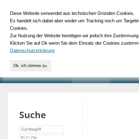
Diese Website verwendet aus technischen Gründen Cookies.
Es handelt sich dabei aber weder um Tracking noch um Targeti
Gewerbedatenbank.o
Cookies.
Zur Nutzung der Website benötigen wir jedoch ihre Zustimmung
für Handwerk, Dienstleist
Klicken Sie auf Ok wenn Sie dem Einsatz der Cookies zustimm
Datenschutzerklärung
Ok, ich stimme zu.
START
SUCHE
VERZEICHNIS
AKTUELLE
Suche