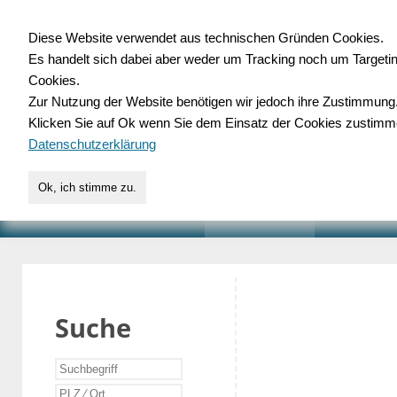
Diese Website verwendet aus technischen Gründen Cookies.
Es handelt sich dabei aber weder um Tracking noch um Targeti
Gewerbedatenbank.o
Cookies.
Zur Nutzung der Website benötigen wir jedoch ihre Zustimmung
für Handwerk, Dienstleist
Klicken Sie auf Ok wenn Sie dem Einsatz der Cookies zustimm
Datenschutzerklärung
Ok, ich stimme zu.
START
SUCHE
VERZEICHNIS
AKTUELLE
Suche