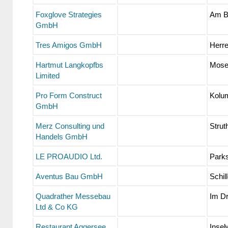
Foxglove Strategies
Am B
GmbH
Tres Amigos GmbH
Herre
Hartmut Langkopfbs
Mosel
Limited
Pro Form Construct
Kolu
GmbH
Merz Consulting und
Strut
Handels GmbH
LE PROAUDIO Ltd.
Parks
Aventus Bau GmbH
Schil
Quadrather Messebau
Im Dr
Ltd & Co KG
Restaurant Aggersee
Insel