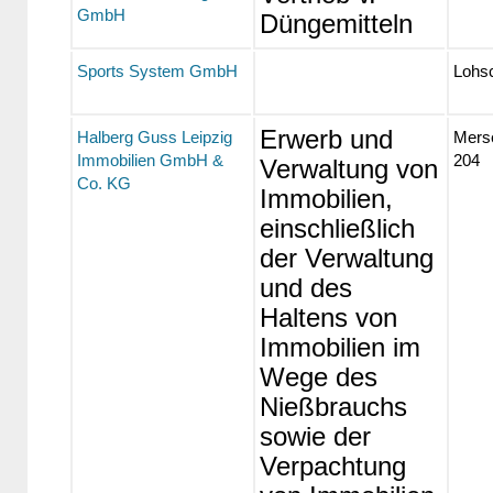
GmbH
Düngemitteln
Sports System GmbH
Lohsc
Erwerb und
Halberg Guss Leipzig
Merse
Immobilien GmbH &
204
Verwaltung von
Co. KG
Immobilien,
einschließlich
der Verwaltung
und des
Haltens von
Immobilien im
Wege des
Nießbrauchs
sowie der
Verpachtung