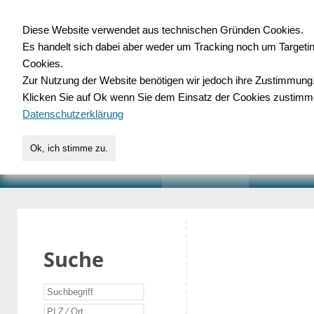
Diese Website verwendet aus technischen Gründen Cookies.
Es handelt sich dabei aber weder um Tracking noch um Targeti
Gewerbedatenbank.o
Cookies.
Zur Nutzung der Website benötigen wir jedoch ihre Zustimmung
für Handwerk, Dienstleist
Klicken Sie auf Ok wenn Sie dem Einsatz der Cookies zustimm
Datenschutzerklärung
Ok, ich stimme zu.
START
SUCHE
VERZEICHNIS
AKTUELLE
Suche