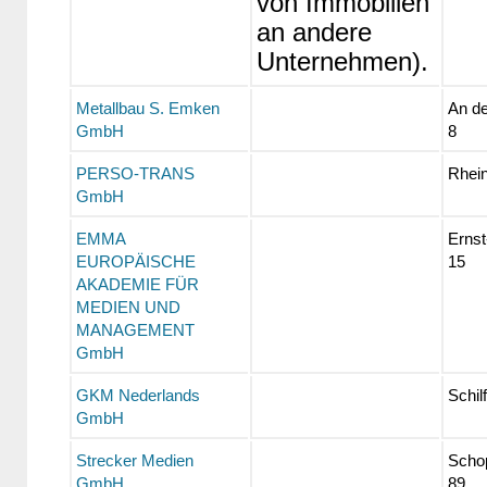
von Immobilien
an andere
Unternehmen).
Metallbau S. Emken
An de
GmbH
8
PERSO-TRANS
Rhein
GmbH
EMMA
Ernst
EUROPÄISCHE
15
AKADEMIE FÜR
MEDIEN UND
MANAGEMENT
GmbH
GKM Nederlands
Schil
GmbH
Strecker Medien
Scho
GmbH
89