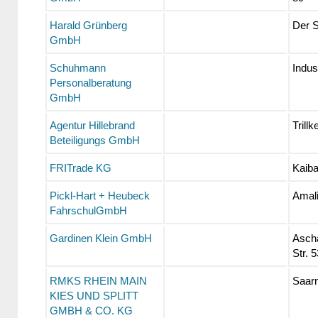
Harald Grünberg
Der S
GmbH
Schuhmann
Indus
Personalberatung
GmbH
Agentur Hillebrand
Trill
Beteiligungs GmbH
FRITrade KG
Kaiba
Pickl-Hart + Heubeck
Amali
FahrschulGmbH
Gardinen Klein GmbH
Ascha
Str. 5
RMKS RHEIN MAIN
Saarn
KIES UND SPLITT
GMBH & CO. KG