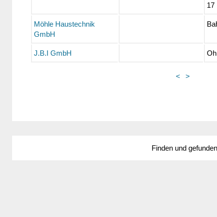
17
Möhle Haustechnik
Ba
GmbH
J.B.I GmbH
Ohn
<
>
Finden und gefunde