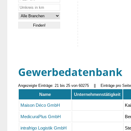
Gewerbedatenbank
Angezeigte Einträge: 21 bis 25 von 60275
||
Einträge pro Seit
Name
Unternehmenstätigkeit
Maison Déco GmbH
Kai
MedicuraPlus GmbH
Be
intrafrigo Logistik GmbH
Ste