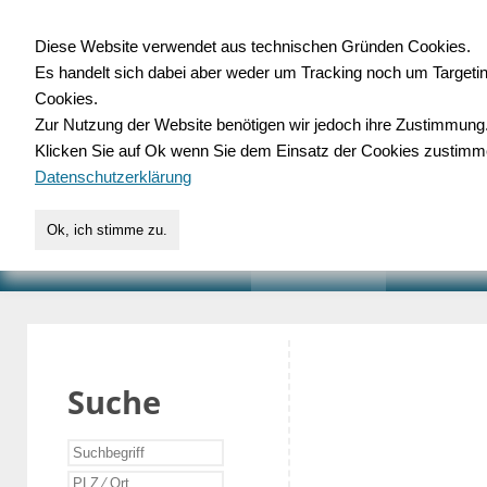
Diese Website verwendet aus technischen Gründen Cookies.
Es handelt sich dabei aber weder um Tracking noch um Targeti
Gewerbedatenbank.o
Cookies.
Zur Nutzung der Website benötigen wir jedoch ihre Zustimmung
für Handwerk, Dienstleist
Klicken Sie auf Ok wenn Sie dem Einsatz der Cookies zustimm
Datenschutzerklärung
Ok, ich stimme zu.
START
SUCHE
VERZEICHNIS
AKTUELLE
Suche