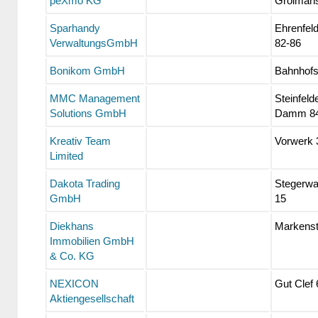
peXmo KG
Grolmans
Sparhandy
Ehrenfeld
VerwaltungsGmbH
82-86
Bonikom GmbH
Bahnhofst
MMC Management
Steinfeld
Solutions GmbH
Damm 8
Kreativ Team
Vorwerk 
Limited
Dakota Trading
Stegerwa
GmbH
15
Diekhans
Markenst
Immobilien GmbH
& Co. KG
NEXICON
Gut Clef 
Aktiengesellschaft