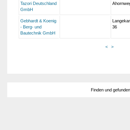
Tazori Deutschland
Ahornwe
GmbH
Gebhardt & Koenig
Langekam
- Berg- und
36
Bautechnik GmbH
<
>
Finden und gefunde