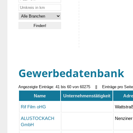
Gewerbedatenbank
Angezeigte Einträge: 41 bis 60 von 60275
||
Einträge pro Seit
Name
Unternehmenstätigkeit
Adre
Rif Film oHG
Wattstra
ALUSTOCKACH
Nenziner 
GmbH