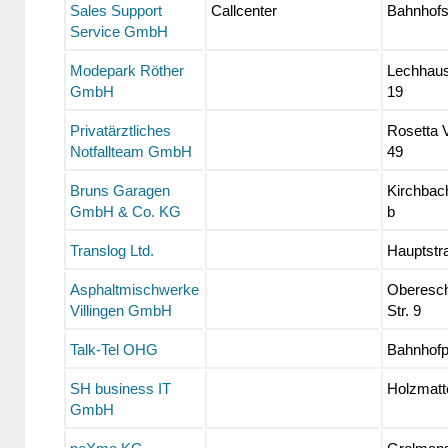
Sales Support
Callcenter
Bahnhofs
Service GmbH
Modepark Röther
Lechhaus
GmbH
19
Privatärztliches
Rosetta V
Notfallteam GmbH
49
Bruns Garagen
Kirchbach
GmbH & Co. KG
b
Translog Ltd.
Hauptstr
Asphaltmischwerke
Oberesc
Villingen GmbH
Str. 9
Talk-Tel OHG
Bahnhofp
SH business IT
Holzmatte
GmbH