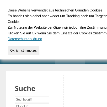
Diese Website verwendet aus technischen Gründen Cookies.
Es handelt sich dabei aber weder um Tracking noch um Targeti
Gewerbedatenbank.o
Cookies.
Zur Nutzung der Website benötigen wir jedoch ihre Zustimmung
für Handwerk, Dienstleist
Klicken Sie auf Ok wenn Sie dem Einsatz der Cookies zustimm
Datenschutzerklärung
Ok, ich stimme zu.
START
SUCHE
VERZEICHNIS
AKTUELLE
Suche