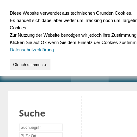
Diese Website verwendet aus technischen Gründen Cookies.
Es handelt sich dabei aber weder um Tracking noch um Targeti
Gewerbedatenbank.o
Cookies.
Zur Nutzung der Website benötigen wir jedoch ihre Zustimmung
für Handwerk, Dienstleist
Klicken Sie auf Ok wenn Sie dem Einsatz der Cookies zustimm
Datenschutzerklärung
Ok, ich stimme zu.
START
SUCHE
VERZEICHNIS
AKTUELLE
Suche