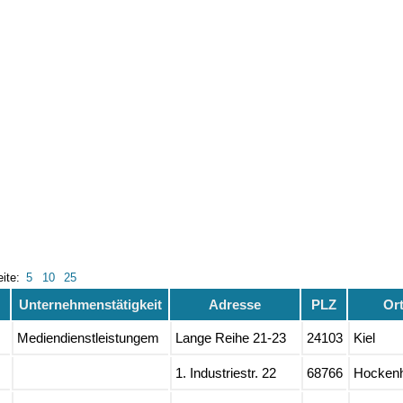
eite:
5
10
25
Unternehmenstätigkeit
Adresse
PLZ
Or
Mediendienstleistungem
Lange Reihe 21-23
24103
Kiel
1. Industriestr. 22
68766
Hocken