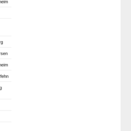
heim
rg
rsen
heim
fehn
g