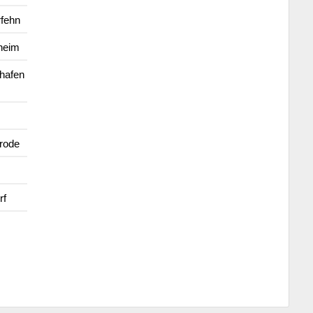
fehn
heim
hafen
rode
rf