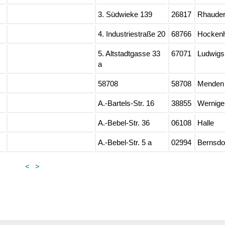
3. Südwieke 139
26817
Rhauder
4. Industriestraße 20
68766
Hocken
5. Altstadtgasse 33
67071
Ludwigs
a
58708
58708
Menden
A.-Bartels-Str. 16
38855
Wernige
A.-Bebel-Str. 36
06108
Halle
A.-Bebel-Str. 5 a
02994
Bernsdo
<
>