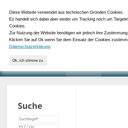
Diese Website verwendet aus technischen Gründen Cookies.
Es handelt sich dabei aber weder um Tracking noch um Targeti
Gewerbedatenbank.o
Cookies.
Zur Nutzung der Website benötigen wir jedoch ihre Zustimmung
für Handwerk, Dienstleist
Klicken Sie auf Ok wenn Sie dem Einsatz der Cookies zustimm
Datenschutzerklärung
Ok, ich stimme zu.
START
SUCHE
VERZEICHNIS
AKTUELLE
Suche