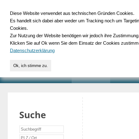
Diese Website verwendet aus technischen Gründen Cookies.
Es handelt sich dabei aber weder um Tracking noch um Targeti
Gewerbedatenbank.o
Cookies.
Zur Nutzung der Website benötigen wir jedoch ihre Zustimmung
für Handwerk, Dienstleist
Klicken Sie auf Ok wenn Sie dem Einsatz der Cookies zustimm
Datenschutzerklärung
Ok, ich stimme zu.
START
SUCHE
VERZEICHNIS
AKTUELLE
Suche