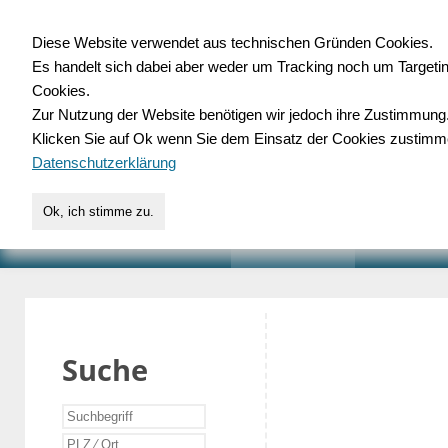
Diese Website verwendet aus technischen Gründen Cookies.
Es handelt sich dabei aber weder um Tracking noch um Targeti
Gewerbedatenbank.o
Cookies.
Zur Nutzung der Website benötigen wir jedoch ihre Zustimmung
für Handwerk, Dienstleist
Klicken Sie auf Ok wenn Sie dem Einsatz der Cookies zustimm
Datenschutzerklärung
Ok, ich stimme zu.
START
SUCHE
VERZEICHNIS
AKTUELLE
Suche