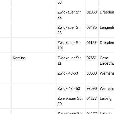
58
Zwickauer Str.
01069
Dresden
33
Zwickauer Str.
08485
Lengenf
23
Zwickauer Str.
01187
Dresden
101
Kantine
Zwickauer Str
07551
Gera-
11
Liebschw
Zwick 48-50
98590
Wernsh
Zwick 48 - 50
98590
Wernsh
Zwenkauer Str.
04277
Leipzig
20
Zwenkauer Str.
04277
Leipzig