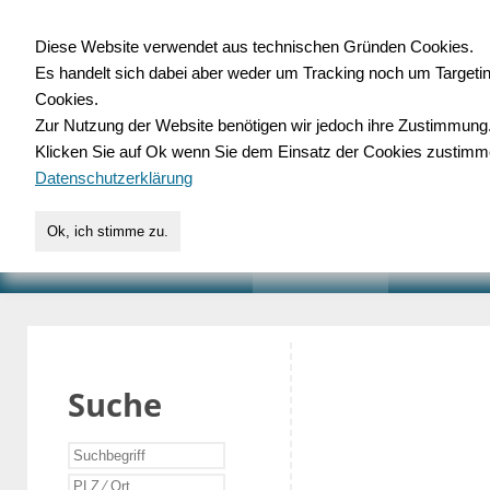
Diese Website verwendet aus technischen Gründen Cookies.
Es handelt sich dabei aber weder um Tracking noch um Targeti
Gewerbedatenbank.o
Cookies.
Zur Nutzung der Website benötigen wir jedoch ihre Zustimmung
für Handwerk, Dienstleist
Klicken Sie auf Ok wenn Sie dem Einsatz der Cookies zustimm
Datenschutzerklärung
Ok, ich stimme zu.
START
SUCHE
VERZEICHNIS
AKTUELLE
Suche