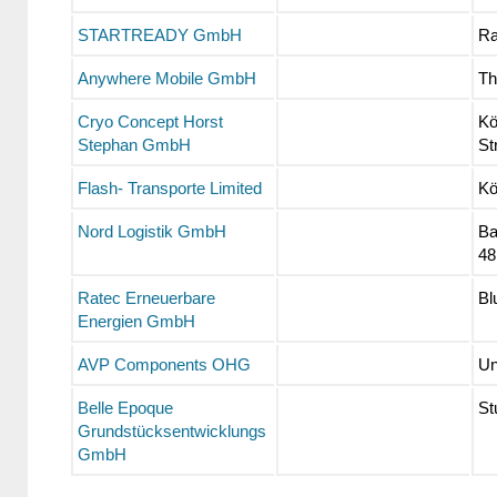
STARTREADY GmbH
Ra
Anywhere Mobile GmbH
Th
Cryo Concept Horst
Kö
Stephan GmbH
St
Flash- Transporte Limited
Kö
Nord Logistik GmbH
Ba
48
Ratec Erneuerbare
Bl
Energien GmbH
AVP Components OHG
Un
Belle Epoque
St
Grundstücksentwicklungs
GmbH