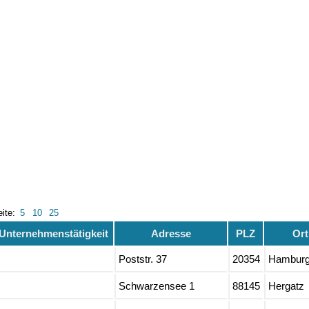
eite:
5
10
25
Unternehmenstätigkeit
Adresse
PLZ
Ort
Poststr. 37
20354
Hambur
Schwarzensee 1
88145
Hergatz