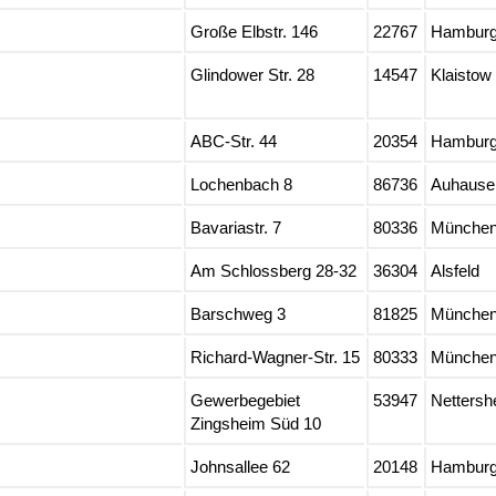
Große Elbstr. 146
22767
Hambur
Glindower Str. 28
14547
Klaistow
ABC-Str. 44
20354
Hambur
Lochenbach 8
86736
Auhause
Bavariastr. 7
80336
Münche
Am Schlossberg 28-32
36304
Alsfeld
Barschweg 3
81825
Münche
Richard-Wagner-Str. 15
80333
Münche
Gewerbegebiet
53947
Nettersh
Zingsheim Süd 10
Johnsallee 62
20148
Hambur