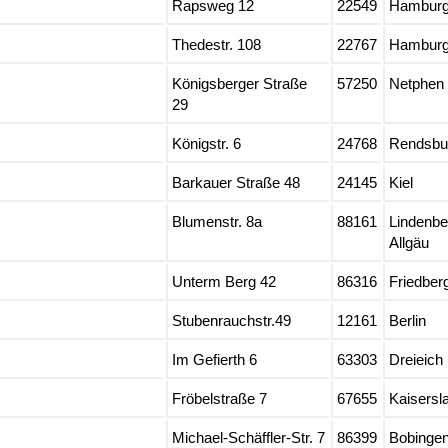
Rapsweg 12
22549
Hambur
Thedestr. 108
22767
Hambur
Königsberger Straße
57250
Netphen
29
Königstr. 6
24768
Rendsbu
Barkauer Straße 48
24145
Kiel
Blumenstr. 8a
88161
Lindenber
Allgäu
Unterm Berg 42
86316
Friedber
Stubenrauchstr.49
12161
Berlin
Im Gefierth 6
63303
Dreieich
Fröbelstraße 7
67655
Kaisersl
Michael-Schäffler-Str. 7
86399
Bobinge