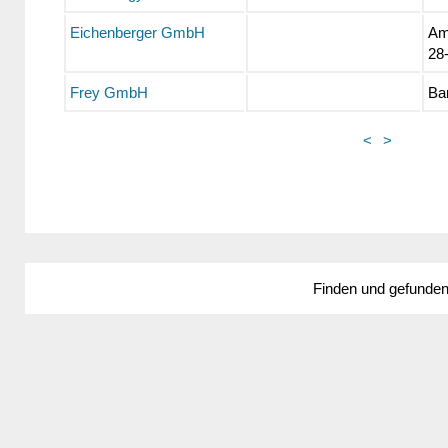
Eichenberger GmbH
Am
28
Frey GmbH
Ba
<
>
Finden und gefunde