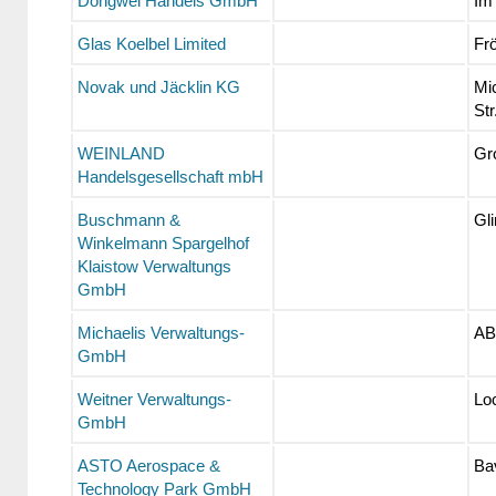
Dongwei Handels GmbH
Im 
Glas Koelbel Limited
Fr
Novak und Jäcklin KG
Mic
Str
WEINLAND
Gr
Handelsgesellschaft mbH
Buschmann &
Gli
Winkelmann Spargelhof
Klaistow Verwaltungs
GmbH
Michaelis Verwaltungs-
AB
GmbH
Weitner Verwaltungs-
Lo
GmbH
ASTO Aerospace &
Bav
Technology Park GmbH