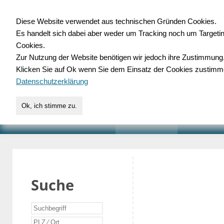
Diese Website verwendet aus technischen Gründen Cookies.
Es handelt sich dabei aber weder um Tracking noch um Targeti
Gewerbedatenbank.o
Cookies.
Zur Nutzung der Website benötigen wir jedoch ihre Zustimmung
für Handwerk, Dienstleist
Klicken Sie auf Ok wenn Sie dem Einsatz der Cookies zustimm
Datenschutzerklärung
Ok, ich stimme zu.
START
SUCHE
VERZEICHNIS
AKTUELLE
Suche