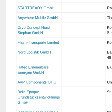
STARTREADY GmbH
Ra
Anywhere Mobile GmbH
Th
Cryo Concept Horst
Kö
Stephan GmbH
St
Flash- Transporte Limited
Kön
Nord Logistik GmbH
Ba
48
Ratec Erneuerbare
Bl
Energien GmbH
AVP Components OHG
Un
Belle Epoque
St
Grundstücksentwicklungs
GmbH