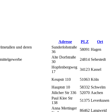
Adresse
PLZ
Ort
lmetallen und deren
Sunderlohstraße
58091
Hagen
36
Alte Dorfstraße
mittelgewerbe
24814
Sehestedt
30
Hopfenbergweg
34123
Kassel
17
Keupstr 110
51063
Köln
Hauptstr 10
58332
Schwelm
Jülicher Str 336
52070
Aachen
Paul Klee Str
51375
Leverkusen
138
Anna Mertinger
86462
Langweid