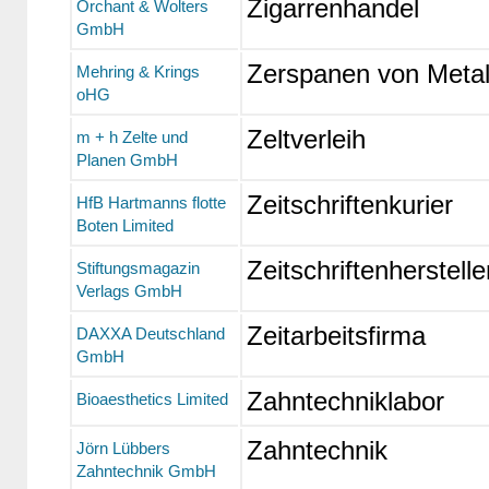
Zigarrenhandel
Orchant & Wolters
GmbH
Zerspanen von Metal
Mehring & Krings
oHG
Zeltverleih
m + h Zelte und
Planen GmbH
Zeitschriftenkurier
HfB Hartmanns flotte
Boten Limited
Zeitschriftenherstelle
Stiftungsmagazin
Verlags GmbH
Zeitarbeitsfirma
DAXXA Deutschland
GmbH
Zahntechniklabor
Bioaesthetics Limited
Zahntechnik
Jörn Lübbers
Zahntechnik GmbH