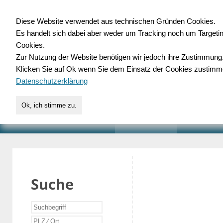
Diese Website verwendet aus technischen Gründen Cookies.
Es handelt sich dabei aber weder um Tracking noch um Targeti
Gewerbedatenbank.o
Cookies.
Zur Nutzung der Website benötigen wir jedoch ihre Zustimmung
für Handwerk, Dienstleist
Klicken Sie auf Ok wenn Sie dem Einsatz der Cookies zustimm
Datenschutzerklärung
Ok, ich stimme zu.
START
SUCHE
VERZEICHNIS
AKTUELLE
Suche