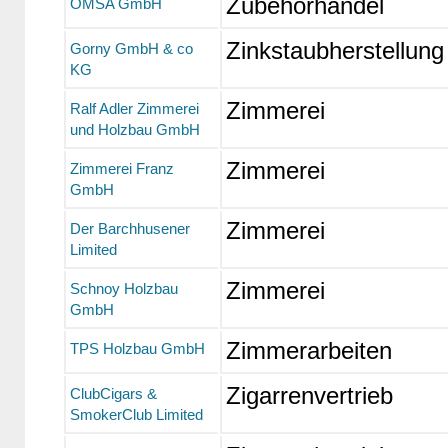
Zubehörhandel
OMSA GmbH
Zinkstaubherstellung
Gorny GmbH & co
KG
Zimmerei
Ralf Adler Zimmerei
und Holzbau GmbH
Zimmerei
Zimmerei Franz
GmbH
Zimmerei
Der Barchhusener
Limited
Zimmerei
Schnoy Holzbau
GmbH
Zimmerarbeiten
TPS Holzbau GmbH
Zigarrenvertrieb
ClubCigars &
SmokerClub Limited