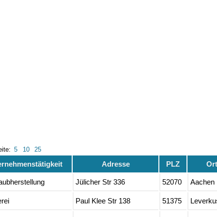
eite:
5
10
25
ernehmenstätigkeit
Adresse
PLZ
Or
aubherstellung
Jülicher Str 336
52070
Aachen
rei
Paul Klee Str 138
51375
Leverku