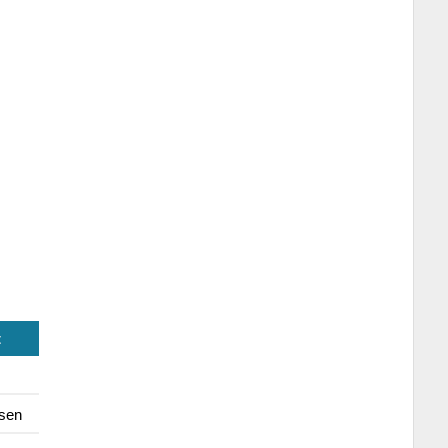
t
sen