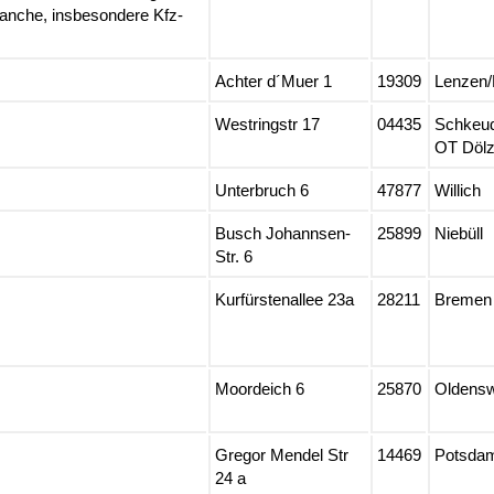
ranche, insbesondere Kfz-
Achter d´Muer 1
19309
Lenzen/
Westringstr 17
04435
Schkeud
OT Dölz
Unterbruch 6
47877
Willich
Busch Johannsen-
25899
Niebüll
Str. 6
Kurfürstenallee 23a
28211
Bremen
Moordeich 6
25870
Oldensw
Gregor Mendel Str
14469
Potsda
24 a