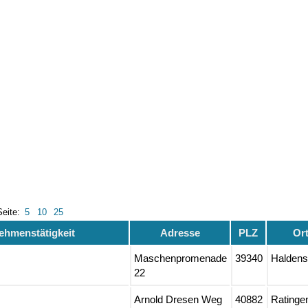
Seite:
5
10
25
ehmenstätigkeit
Adresse
PLZ
Or
Maschenpromenade
39340
Haldens
22
Arnold Dresen Weg
40882
Ratinge