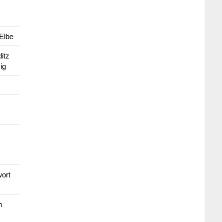
Elbe
itz
ig
ort
m