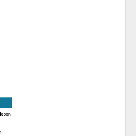
t
leben
n