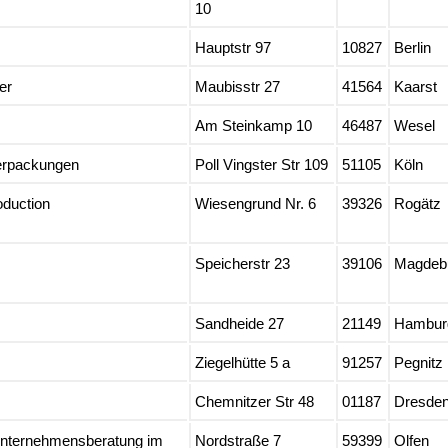
10
Hauptstr 97
10827
Berlin
er
Maubisstr 27
41564
Kaarst
Am Steinkamp 10
46487
Wesel
erpackungen
Poll Vingster Str 109
51105
Köln
duction
Wiesengrund Nr. 6
39326
Rogätz
Speicherstr 23
39106
Magdeb
Sandheide 27
21149
Hambur
Ziegelhütte 5 a
91257
Pegnitz
Chemnitzer Str 48
01187
Dresde
Unternehmensberatung im
Nordstraße 7
59399
Olfen