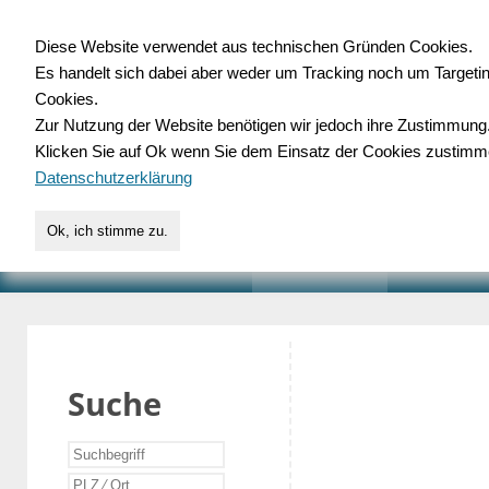
Diese Website verwendet aus technischen Gründen Cookies.
Es handelt sich dabei aber weder um Tracking noch um Targeti
Gewerbedatenbank.o
Cookies.
Zur Nutzung der Website benötigen wir jedoch ihre Zustimmung
für Handwerk, Dienstleist
Klicken Sie auf Ok wenn Sie dem Einsatz der Cookies zustimm
Datenschutzerklärung
Ok, ich stimme zu.
START
SUCHE
VERZEICHNIS
AKTUELLE
Suche