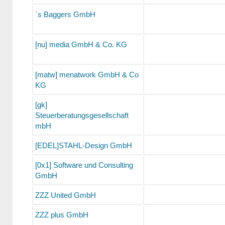
`s Baggers GmbH
[nu] media GmbH & Co. KG
[matw] menatwork GmbH & Co
KG
[gk]
Steuerberatungsgesellschaft
mbH
[EDEL]STAHL-Design GmbH
[0x1] Software und Consulting
GmbH
ZZZ United GmbH
ZZZ plus GmbH