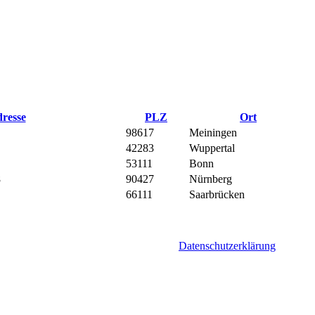
resse
PLZ
Ort
98617
Meiningen
42283
Wuppertal
53111
Bonn
8
90427
Nürnberg
66111
Saarbrücken
Datenschutzerklärung