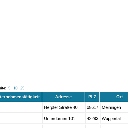
eite:
5
10
25
ternehmenstätigkeit
Adresse
PLZ
Ort
Herpfer Straße 40
98617
Meiningen
Unterdörnen 101
42283
Wuppertal