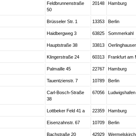
Feldbrunnenstraße
20148
Hamburg
50
Brüsseler Str. 1
13353
Berlin
Haidbergweg 3
63825
Sommerkahl
Hauptstraße 38
33813
Oerlinghause
Klingerstraße 24
60313
Frankfurt am 
Palmaille 45
22767
Hamburg
Tauentzienstr. 7
10789
Berlin
Carl-Bosch-Straße
67056
Ludwigshafen
38
Lottbeker Feld 41 a
22359
Hamburg
Eisenzahnstr. 67
10709
Berlin
Bachstraße 20
42929
Wermelskirch