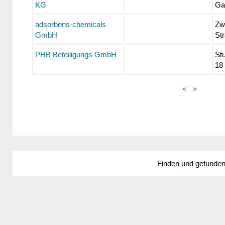
KG
Ga
adsorbens-chemicals
Zw
GmbH
St
PHB Beteiligungs GmbH
St
18
<
>
Finden und gefunde