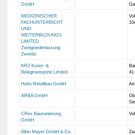
GmbH
Ga
MEDIZINISCHER
Vo
FACHUNTERRICHT
10
UND
WEITERBILDUNGS
LIMITED
Zweigniederlassung
Zwönitz
KRZ Kurier- &
Ba
Belegtransporte Limited
41
Hahn Metallbau GmbH
Am
ARBA GmbH
Ob
Sie
CRex Bausanierung
Vol
GmbH
Albin Mayer GmbH & Co.
Zw