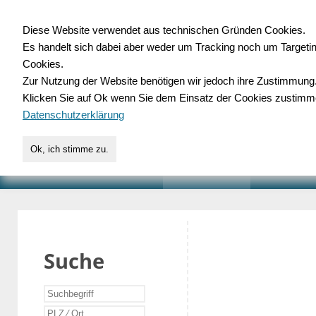
Diese Website verwendet aus technischen Gründen Cookies.
Es handelt sich dabei aber weder um Tracking noch um Targeti
Gewerbedatenbank.o
Cookies.
Zur Nutzung der Website benötigen wir jedoch ihre Zustimmung
für Handwerk, Dienstleist
Klicken Sie auf Ok wenn Sie dem Einsatz der Cookies zustimm
Datenschutzerklärung
Ok, ich stimme zu.
START
SUCHE
VERZEICHNIS
AKTUELLE
Suche