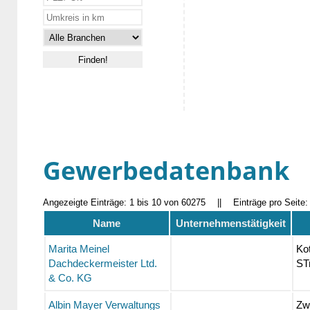
Gewerbedatenbank
Angezeigte Einträge: 1 bis 10 von 60275
||
Einträge pro Seite
Name
Unternehmenstätigkeit
Marita Meinel
Ko
Dachdeckermeister Ltd.
STr
& Co. KG
Albin Mayer Verwaltungs
Zw