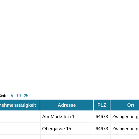
Seite:
5
10
25
nehmenstätigkeit
Adresse
PLZ
Ort
Am Markstein 1
64673
Zwingenberg
Obergasse 15
64673
Zwingenberg