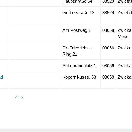
Hauptstraße 64
88529
Zwiefal
Gerberstraße 12
88529
Zwiefal
Am Postweg 1
08058
Zwicka
Mosel
Dr.-Friedrichs-
08056
Zwicka
Ring 21
Schumannplatz 1
08056
Zwicka
nd
Kopernikusstr. 53
08058
Zwicka
<
>