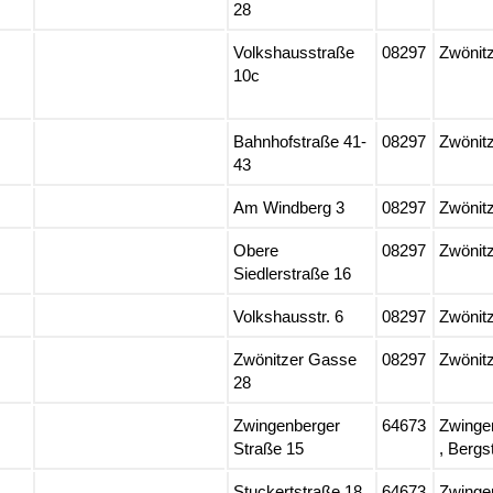
28
Volkshausstraße
08297
Zwönit
10c
Bahnhofstraße 41-
08297
Zwönit
43
Am Windberg 3
08297
Zwönit
Obere
08297
Zwönit
Siedlerstraße 16
Volkshausstr. 6
08297
Zwönit
Zwönitzer Gasse
08297
Zwönit
28
Zwingenberger
64673
Zwinge
Straße 15
, Bergs
Stuckertstraße 18
64673
Zwinge