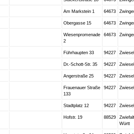
Am Markstein 1
64673
Zwinge
Obergasse 15
64673
Zwinge
Wiesenpromenade
64673
Zwinge
2
Führhaupten 33
94227
Zwiese
Dr.-Schott-Str. 35
94227
Zwiese
Angerstraße 25
94227
Zwiese
Frauenauer Straße
94227
Zwiese
133
Stadtplatz 12
94227
Zwiese
Hofstr. 19
88529
Zwiefal
Württ