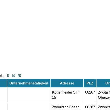
eite:
5
10
25
Unternehmenstätigkeit
Adresse
PLZ
Or
Kottenheider STr.
08267
Zwota 
15
Oberzw
Zwönitzer Gasse
08287
Zwönit