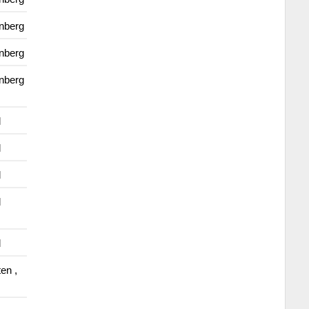
nberg
nberg
nberg
l
l
l
l
l
ten ,