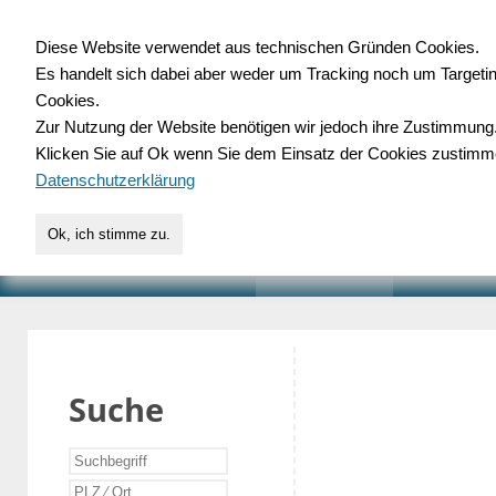
Diese Website verwendet aus technischen Gründen Cookies.
Es handelt sich dabei aber weder um Tracking noch um Targeti
Gewerbedatenbank.o
Cookies.
Zur Nutzung der Website benötigen wir jedoch ihre Zustimmung
für Handwerk, Dienstleist
Klicken Sie auf Ok wenn Sie dem Einsatz der Cookies zustimm
Datenschutzerklärung
Ok, ich stimme zu.
START
SUCHE
VERZEICHNIS
AKTUELLE
Suche