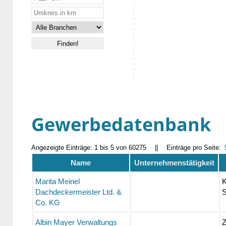
Gewerbedatenbank
Angezeigte Einträge: 1 bis 5 von 60275
||
Einträge pro Seite:
Name
Unternehmenstätigkeit
Marita Meinel
K
Dachdeckermeister Ltd. &
S
Co. KG
Albin Mayer Verwaltungs
Z