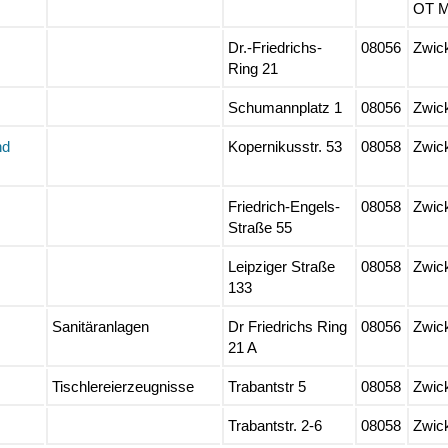
OT M
Dr.-Friedrichs-
08056
Zwic
Ring 21
Schumannplatz 1
08056
Zwic
nd
Kopernikusstr. 53
08058
Zwic
Friedrich-Engels-
08058
Zwic
Straße 55
Leipziger Straße
08058
Zwic
133
Sanitäranlagen
Dr Friedrichs Ring
08056
Zwic
21 A
Tischlereierzeugnisse
Trabantstr 5
08058
Zwic
Trabantstr. 2-6
08058
Zwic