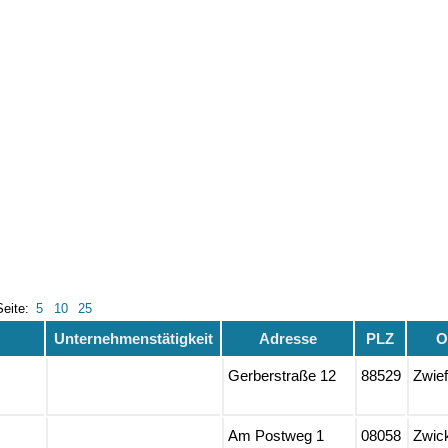
Seite:
5
10
25
Unternehmenstätigkeit
Adresse
PLZ
O
Gerberstraße 12
88529
Zwief
Am Postweg 1
08058
Zwic