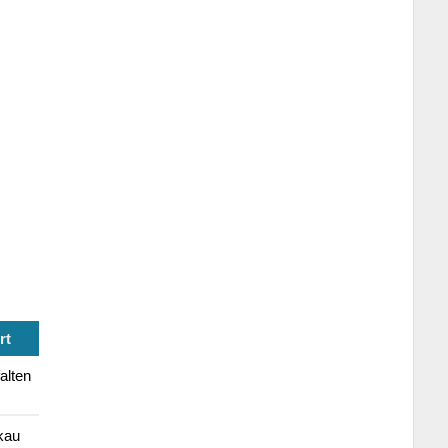
rt
alten
kau