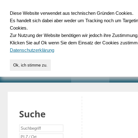
Diese Website verwendet aus technischen Gründen Cookies.
Es handelt sich dabei aber weder um Tracking noch um Targeti
Gewerbedatenbank.o
Cookies.
Zur Nutzung der Website benötigen wir jedoch ihre Zustimmung
für Handwerk, Dienstleist
Klicken Sie auf Ok wenn Sie dem Einsatz der Cookies zustimm
Datenschutzerklärung
Ok, ich stimme zu.
START
SUCHE
VERZEICHNIS
AKTUELLE
Suche