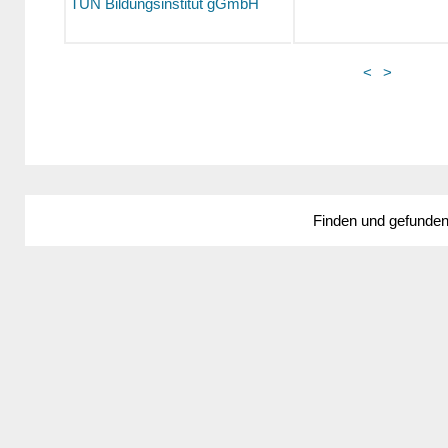
TUN Bildungsinstitut gGmbH
<
>
Finden und gefunde