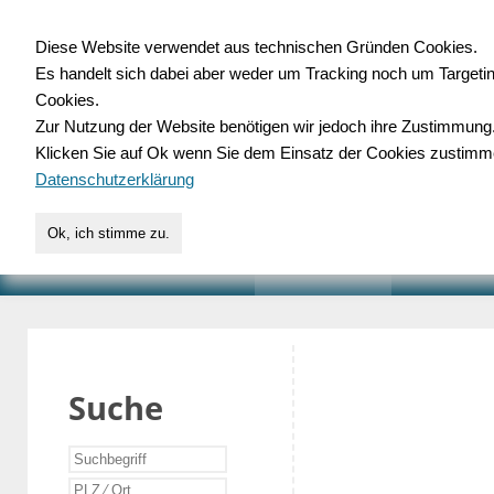
Diese Website verwendet aus technischen Gründen Cookies.
Es handelt sich dabei aber weder um Tracking noch um Targeti
Gewerbedatenbank.o
Cookies.
Zur Nutzung der Website benötigen wir jedoch ihre Zustimmung
für Handwerk, Dienstleist
Klicken Sie auf Ok wenn Sie dem Einsatz der Cookies zustimm
Datenschutzerklärung
Ok, ich stimme zu.
START
SUCHE
VERZEICHNIS
AKTUELLE
Suche