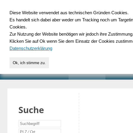
Diese Website verwendet aus technischen Gründen Cookies.
Es handelt sich dabei aber weder um Tracking noch um Targeti
Gewerbedatenbank.o
Cookies.
Zur Nutzung der Website benötigen wir jedoch ihre Zustimmung
für Handwerk, Dienstleist
Klicken Sie auf Ok wenn Sie dem Einsatz der Cookies zustimm
Datenschutzerklärung
Ok, ich stimme zu.
START
SUCHE
VERZEICHNIS
AKTUELLE
Suche