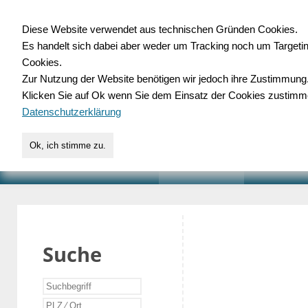
Diese Website verwendet aus technischen Gründen Cookies.
Es handelt sich dabei aber weder um Tracking noch um Targeti
Gewerbedatenbank.o
Cookies.
Zur Nutzung der Website benötigen wir jedoch ihre Zustimmung
für Handwerk, Dienstleist
Klicken Sie auf Ok wenn Sie dem Einsatz der Cookies zustimm
Datenschutzerklärung
Ok, ich stimme zu.
START
SUCHE
VERZEICHNIS
AKTUELLE
Suche