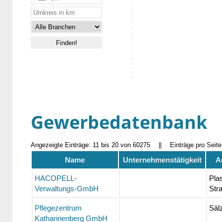
Gewerbedatenbank
Angezeigte Einträge: 11 bis 20 von 60275
||
Einträge pro Seit
Name
Unternehmenstätigkeit
A
HACOPELL-
Plas
Verwaltungs-GmbH
Str
Pflegezentrum
Säl
Katharinenberg GmbH