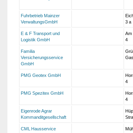
Fuhrbetrieb Mainzer
Eic
VerwaltungsGmbH
3 a
E & F Transport und
Am 
Logistik GmbH
4
Familia
Grü
Versicherungsservice
Gas
GmbH
PMG Geotex GmbH
Hor
4
PMG Spezitex GmbH
Hor
4
Eigenrode Agrar
Hüp
Kommanditgesellschaft
Str
CML Hausservice
Müh