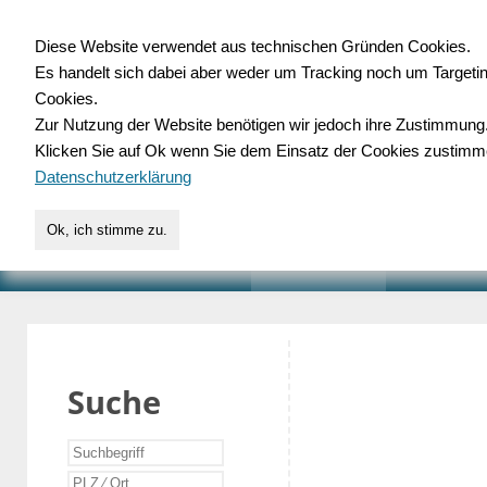
Diese Website verwendet aus technischen Gründen Cookies.
Es handelt sich dabei aber weder um Tracking noch um Targeti
Gewerbedatenbank.o
Cookies.
Zur Nutzung der Website benötigen wir jedoch ihre Zustimmung
für Handwerk, Dienstleist
Klicken Sie auf Ok wenn Sie dem Einsatz der Cookies zustimm
Datenschutzerklärung
Ok, ich stimme zu.
START
SUCHE
VERZEICHNIS
AKTUELLE
Suche