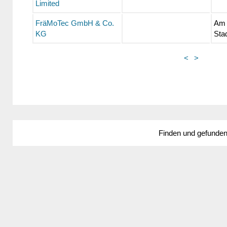
Limited
FräMoTec GmbH & Co.
Am
KG
Sta
<
>
Finden und gefunde