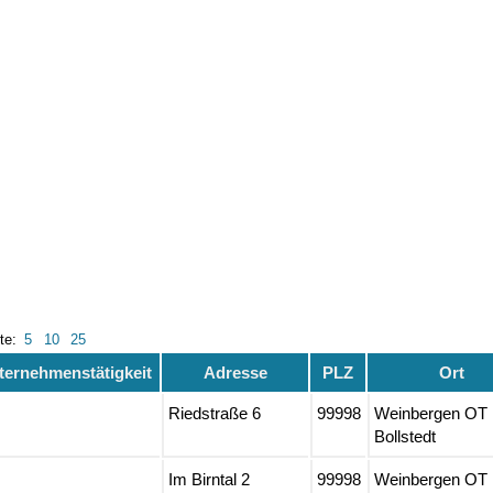
ite:
5
10
25
ternehmenstätigkeit
Adresse
PLZ
Ort
Riedstraße 6
99998
Weinbergen OT
Bollstedt
Im Birntal 2
99998
Weinbergen OT