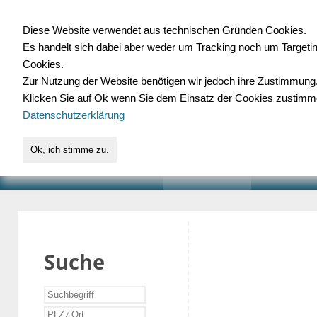
Diese Website verwendet aus technischen Gründen Cookies.
Es handelt sich dabei aber weder um Tracking noch um Targeti
Gewerbedatenbank.o
Cookies.
Zur Nutzung der Website benötigen wir jedoch ihre Zustimmung
für Handwerk, Dienstleist
Klicken Sie auf Ok wenn Sie dem Einsatz der Cookies zustimm
Datenschutzerklärung
Ok, ich stimme zu.
START
SUCHE
VERZEICHNIS
AKTUELLE
Suche