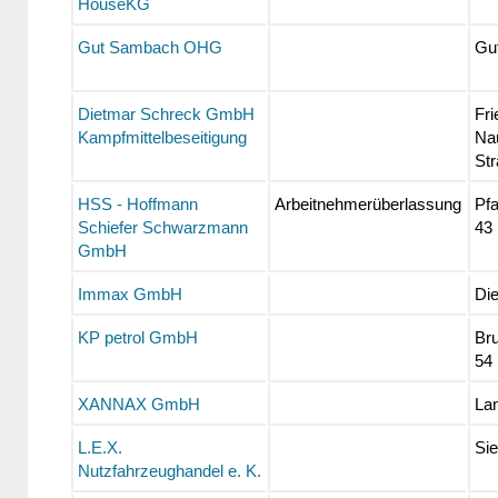
HouseKG
Gut Sambach OHG
Gu
Dietmar Schreck GmbH
Fri
Kampfmittelbeseitigung
Na
Str
HSS - Hoffmann
Arbeitnehmerüberlassung
Pf
Schiefer Schwarzmann
43
GmbH
Immax GmbH
Die
KP petrol GmbH
Bru
54
XANNAX GmbH
Lan
L.E.X.
Sie
Nutzfahrzeughandel e. K.