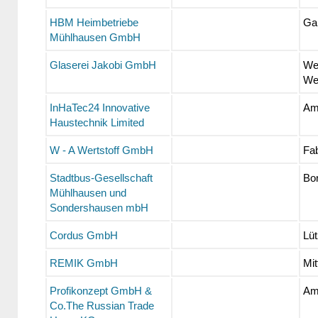
HBM Heimbetriebe
Ga
Mühlhausen GmbH
Glaserei Jakobi GmbH
We
We
InHaTec24 Innovative
Am
Haustechnik Limited
W - A Wertstoff GmbH
Fab
Stadtbus-Gesellschaft
Bo
Mühlhausen und
Sondershausen mbH
Cordus GmbH
Lü
REMIK GmbH
Mit
Profikonzept GmbH &
Am
Co.The Russian Trade