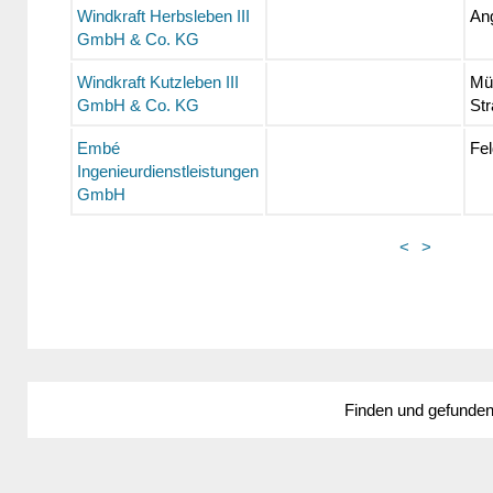
Windkraft Herbsleben III
An
GmbH & Co. KG
Windkraft Kutzleben III
Mü
GmbH & Co. KG
St
Embé
Fel
Ingenieurdienstleistungen
GmbH
<
>
Finden und gefunde