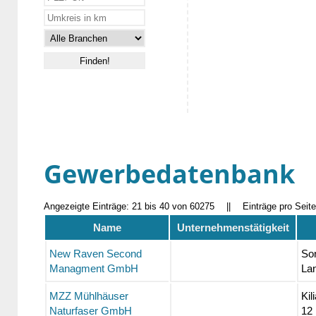
Gewerbedatenbank
Angezeigte Einträge: 21 bis 40 von 60275
||
Einträge pro Seit
Name
Unternehmenstätigkeit
New Raven Second
So
Managment GmbH
Lan
MZZ Mühlhäuser
Kil
Naturfaser GmbH
12