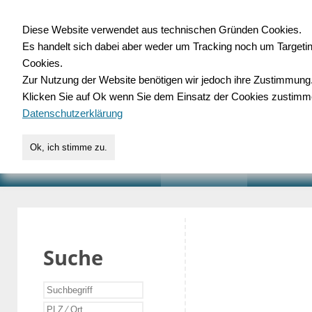
Diese Website verwendet aus technischen Gründen Cookies.
Es handelt sich dabei aber weder um Tracking noch um Targeti
Gewerbedatenbank.o
Cookies.
Zur Nutzung der Website benötigen wir jedoch ihre Zustimmung
für Handwerk, Dienstleist
Klicken Sie auf Ok wenn Sie dem Einsatz der Cookies zustimm
Datenschutzerklärung
Ok, ich stimme zu.
START
SUCHE
VERZEICHNIS
AKTUELLE
Suche