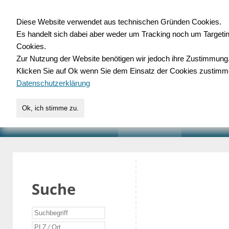
Diese Website verwendet aus technischen Gründen Cookies.
Es handelt sich dabei aber weder um Tracking noch um Targeti
Gewerbedatenbank.o
Cookies.
Zur Nutzung der Website benötigen wir jedoch ihre Zustimmung
für Handwerk, Dienstleist
Klicken Sie auf Ok wenn Sie dem Einsatz der Cookies zustimm
Datenschutzerklärung
Ok, ich stimme zu.
START
SUCHE
VERZEICHNIS
AKTUELLE
Suche