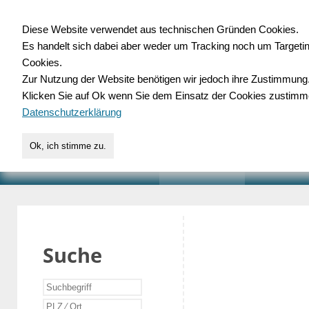
Diese Website verwendet aus technischen Gründen Cookies.
Es handelt sich dabei aber weder um Tracking noch um Targeti
Gewerbedatenbank.o
Cookies.
Zur Nutzung der Website benötigen wir jedoch ihre Zustimmung
für Handwerk, Dienstleist
Klicken Sie auf Ok wenn Sie dem Einsatz der Cookies zustimm
Datenschutzerklärung
Ok, ich stimme zu.
START
SUCHE
VERZEICHNIS
AKTUELLE
Suche