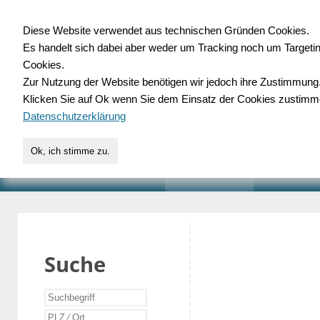
Diese Website verwendet aus technischen Gründen Cookies.
Es handelt sich dabei aber weder um Tracking noch um Targeti
Gewerbedatenbank.o
Cookies.
Zur Nutzung der Website benötigen wir jedoch ihre Zustimmung
für Handwerk, Dienstleist
Klicken Sie auf Ok wenn Sie dem Einsatz der Cookies zustimm
Datenschutzerklärung
Ok, ich stimme zu.
START
SUCHE
VERZEICHNIS
AKTUELLE
Suche