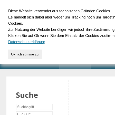
Diese Website verwendet aus technischen Gründen Cookies.
Es handelt sich dabei aber weder um Tracking noch um Targeti
Gewerbedatenbank.o
Cookies.
Zur Nutzung der Website benötigen wir jedoch ihre Zustimmung
für Handwerk, Dienstleist
Klicken Sie auf Ok wenn Sie dem Einsatz der Cookies zustimm
Datenschutzerklärung
Ok, ich stimme zu.
START
SUCHE
VERZEICHNIS
AKTUELLE
Suche