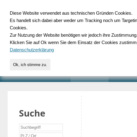
Diese Website verwendet aus technischen Gründen Cookies.
Es handelt sich dabei aber weder um Tracking noch um Targeti
Gewerbedatenbank.o
Cookies.
Zur Nutzung der Website benötigen wir jedoch ihre Zustimmung
für Handwerk, Dienstleist
Klicken Sie auf Ok wenn Sie dem Einsatz der Cookies zustimm
Datenschutzerklärung
Ok, ich stimme zu.
START
SUCHE
VERZEICHNIS
AKTUELLE
Suche