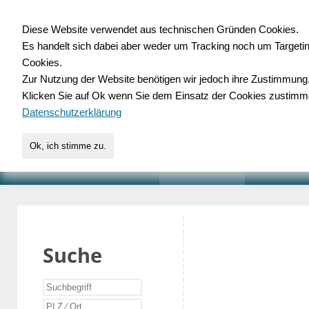
Diese Website verwendet aus technischen Gründen Cookies.
Es handelt sich dabei aber weder um Tracking noch um Targeti
Gewerbedatenbank.o
Cookies.
Zur Nutzung der Website benötigen wir jedoch ihre Zustimmung
für Handwerk, Dienstleist
Klicken Sie auf Ok wenn Sie dem Einsatz der Cookies zustimm
Datenschutzerklärung
Ok, ich stimme zu.
START
SUCHE
VERZEICHNIS
AKTUELLE
Suche