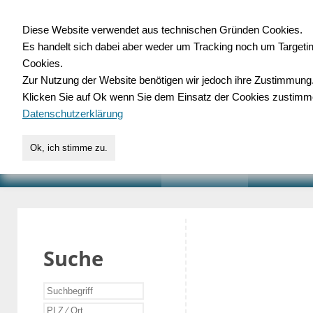
Diese Website verwendet aus technischen Gründen Cookies.
Es handelt sich dabei aber weder um Tracking noch um Targeti
Gewerbedatenbank.o
Cookies.
Zur Nutzung der Website benötigen wir jedoch ihre Zustimmung
für Handwerk, Dienstleist
Klicken Sie auf Ok wenn Sie dem Einsatz der Cookies zustimm
Datenschutzerklärung
Ok, ich stimme zu.
START
SUCHE
VERZEICHNIS
AKTUELLE
Suche