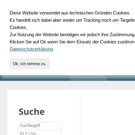
Diese Website verwendet aus technischen Gründen Cookies.
Es handelt sich dabei aber weder um Tracking noch um Targeti
Gewerbedatenbank.o
Cookies.
Zur Nutzung der Website benötigen wir jedoch ihre Zustimmung
für Handwerk, Dienstleist
Klicken Sie auf Ok wenn Sie dem Einsatz der Cookies zustimm
Datenschutzerklärung
Ok, ich stimme zu.
START
SUCHE
VERZEICHNIS
AKTUELLE
Suche