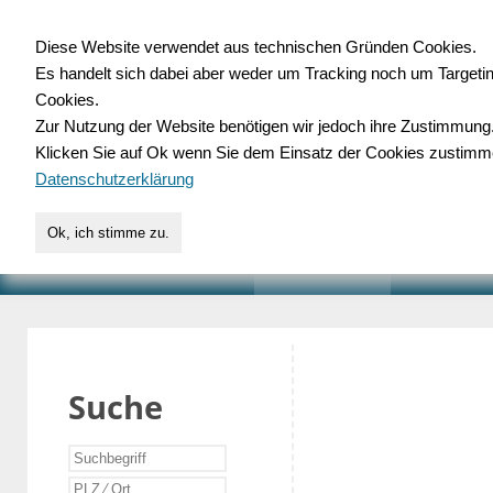
Diese Website verwendet aus technischen Gründen Cookies.
Es handelt sich dabei aber weder um Tracking noch um Targeti
Gewerbedatenbank.o
Cookies.
Zur Nutzung der Website benötigen wir jedoch ihre Zustimmung
für Handwerk, Dienstleist
Klicken Sie auf Ok wenn Sie dem Einsatz der Cookies zustimm
Datenschutzerklärung
Ok, ich stimme zu.
START
SUCHE
VERZEICHNIS
AKTUELLE
Suche