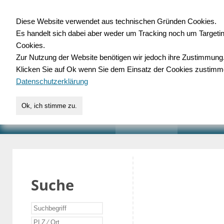
Diese Website verwendet aus technischen Gründen Cookies.
Es handelt sich dabei aber weder um Tracking noch um Targeti
Gewerbedatenbank.o
Cookies.
Zur Nutzung der Website benötigen wir jedoch ihre Zustimmung
für Handwerk, Dienstleist
Klicken Sie auf Ok wenn Sie dem Einsatz der Cookies zustimm
Datenschutzerklärung
Ok, ich stimme zu.
START
SUCHE
VERZEICHNIS
AKTUELLE
Suche