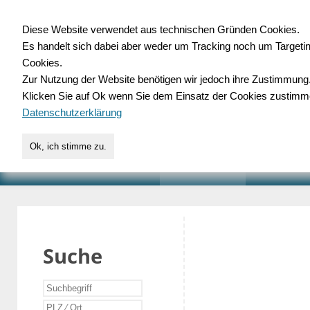
Diese Website verwendet aus technischen Gründen Cookies.
Es handelt sich dabei aber weder um Tracking noch um Targeti
Gewerbedatenbank.o
Cookies.
Zur Nutzung der Website benötigen wir jedoch ihre Zustimmung
für Handwerk, Dienstleist
Klicken Sie auf Ok wenn Sie dem Einsatz der Cookies zustimm
Datenschutzerklärung
Ok, ich stimme zu.
START
SUCHE
VERZEICHNIS
AKTUELLE
Suche